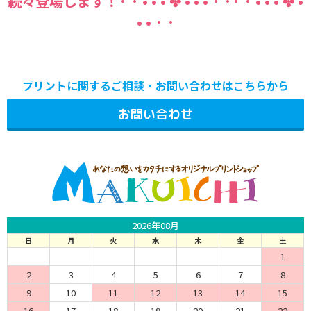
続々登場します！· · • • • ✤ • • • · ·· · • • • ✤ •
• • · ·
プリントに関するご相談・お問い合わせはこちらから
お問い合わせ
2026年08月
日
月
火
水
木
金
土
1
2
3
4
5
6
7
8
9
10
11
12
13
14
15
16
17
18
19
20
21
22