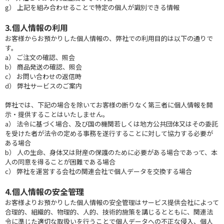
g） 上記を組み合わせることで特定の個人が識別できる情報
3.個人情報の利用
お客様からお預かりした個人情報の、弊社での利用目的は以下の通りで
す。
a） ご注文の確認、照会
b） 商品発送の確認、照会
c） お問い合わせの返信時
d） 弊社サービスのご案内
弊社では、下記の場合を除いてお客様の断りなく第三者に個人情報を開
示・提供することはいたしません。
a） 法令に基づく場合、及び国の機関若しくは地方公共団体又はその委託
を受けた者が法令の定める事務を遂行することに対して協力する必要が
ある場合
b） 人の生命、身体又は財産の保護のために必要がある場合であって、本
人の同意を得ることが困難である場合
c） 弊社を運営する会社の関連会社で個人データを交換する場合
4.個人情報の安全管理
お客様よりお預かりした個人情報の安全管理はサービス提供会社によって
合理的、組織的、物理的、人的、技術的施策を講じるとともに、関連法
令に準じた適切な取扱いを行うことで個人データへの不正な侵入、個人