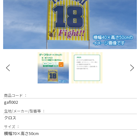
商品コード ：
gafl002
生地/メーカー/型番等 ：
クロス
サイズ ：
横幅70×高さ50cm